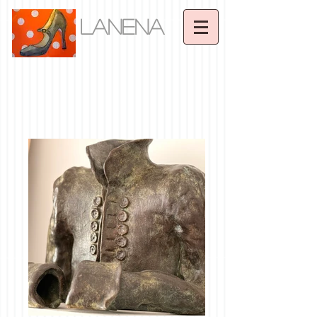
LANENA
Photos By
LANENA